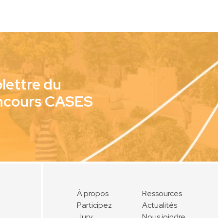
olettre du
ncours CASES
À propos
Ressources
Participez
Actualités
Jury
Nous joindre