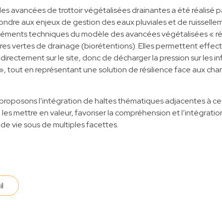
t des avancées de trottoir végétalisées drainantes a été réalisé pa
ndre aux enjeux de gestion des eaux pluviales et de ruissellemen
léments techniques du modèle des avancées végétalisées « rég
tures vertes de drainage (biorétentions). Elles permettent effec
irectement sur le site, donc de décharger la pression sur les in
 », tout en représentant une solution de résilience face aux c
 proposons l’intégration de haltes thématiques adjacentes à c
à les mettre en valeur, favoriser la compréhension et l’intégration
e de vie sous de multiples facettes.
il