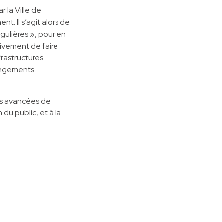
r la Ville de
t. Il s’agit alors de
ulières », pour en
tivement de faire
frastructures
hangements
es avancées de
 du public, et à la