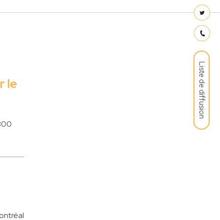
Liste de diffusion
r le
 300
ontréal