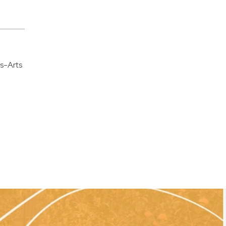
es-Arts
-