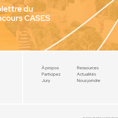
olettre du
ncours CASES
À propos
Ressources
Participez
Actualités
Jury
Nous joindre